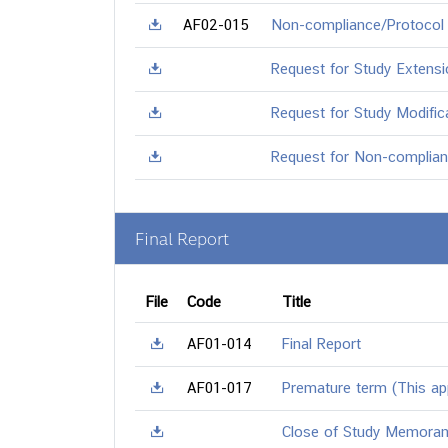
AF02-015
Non-compliance/Protocol d
Request for Study Extensi
Request for Study Modific
Request for Non-complianc
Final Report
File
Code
Title
AF01-014
Final Report
AF01-017
Premature term (This app
Close of Study Memora