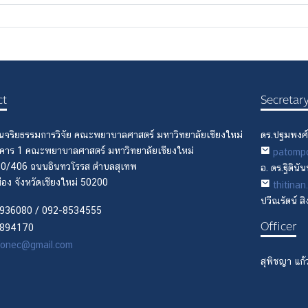
ct
Secretar
นจริยธรรมการวิจัย คณะพยาบาลศาสตร์ มหาวิทยาลัยเชียงใหม่
ดร.ปฐมพงศ์
อาคาร 1 คณะพยาบาลศาสตร์ มหาวิทยาลัยเชียงใหม่
patomp
110/406 ถนนอินทวโรรส ตำบลสุเทพ
อ. ดร.ฐิติน
ือง จังหวัดเชียงใหม่ 50200
thitina
ปวีณรัตน์ ส
936080 / 092-8534555
Officer
894170
onec@gmail.com
สุพิชญา แก