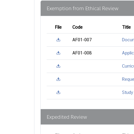
Exemption from Ethical Review
File
Code
Title
AF01-007
Docum
AF01-008
Appli
Curri
Reque
Study
Expedited Review