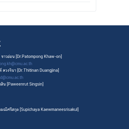
y
 ขาวอ่อน [Dr.Patompong Khaw-on]
ong.kh@cmu.ac.th
ันท์ ดวงจินา [Dr.Thitinan Duangjina]
n.d@cmu.ac.th
ิงสิน [Paweenrut Singsin]
้วมณีศรีสกุล [Supichaya Kaewmaneesrisakul]