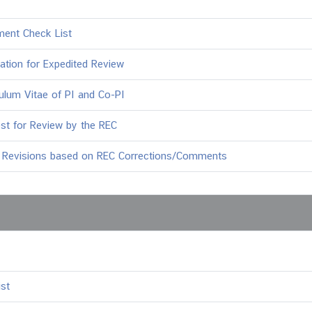
ent Check List
cation for Expedited Review
culum Vitae of PI and Co-PI
st for Review by the REC
 Revisions based on REC Corrections/Comments
st