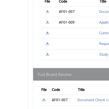
File
Code
Title
AF01-007
Docum
AF01-009
Appli
Curri
Reque
Study
Full Board Review
File
Code
Title
AF01-007
Document Check Li